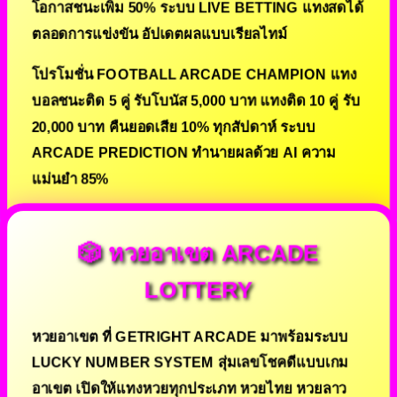
โอกาสชนะเพิ่ม 50% ระบบ
LIVE BETTING
แทงสดได้
ตลอดการแข่งขัน อัปเดตผลแบบเรียลไทม์
โปรโมชั่น
FOOTBALL ARCADE CHAMPION
แทง
บอลชนะติด 5 คู่ รับโบนัส
5,000 บาท
แทงติด 10 คู่ รับ
20,000 บาท
คืนยอดเสีย
10%
ทุกสัปดาห์ ระบบ
ARCADE PREDICTION
ทำนายผลด้วย AI ความ
แม่นยำ 85%
🎲 หวยอาเขต ARCADE
LOTTERY
หวยอาเขต
ที่
GETRIGHT ARCADE
มาพร้อมระบบ
LUCKY NUMBER SYSTEM
สุ่มเลขโชคดีแบบเกม