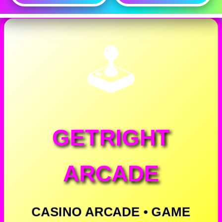
🕹️
GETRIGHT
ARCADE
CASINO ARCADE • GAME