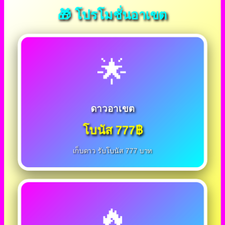
🎁 โปรโมชั่นอาเขต
🌟
ดาวอาเขต
โบนัส 777฿
เก็บดาว รับโบนัส 777 บาท
🔥