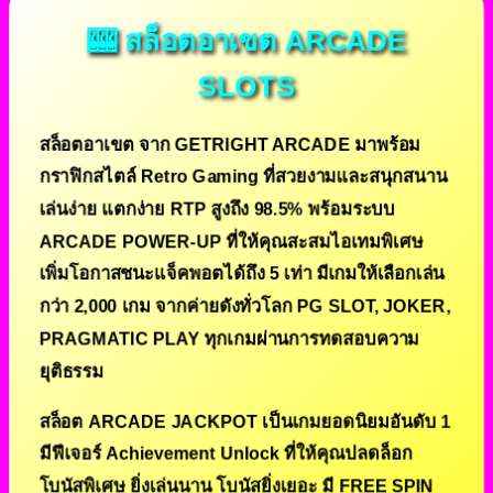
🎰 สล็อตอาเขต ARCADE
SLOTS
สล็อตอาเขต
จาก
GETRIGHT ARCADE
มาพร้อม
กราฟิกสไตล์ Retro Gaming ที่สวยงามและสนุกสนาน
เล่นง่าย แตกง่าย RTP สูงถึง
98.5%
พร้อมระบบ
ARCADE POWER-UP
ที่ให้คุณสะสมไอเทมพิเศษ
เพิ่มโอกาสชนะแจ็คพอตได้ถึง 5 เท่า มีเกมให้เลือกเล่น
กว่า 2,000 เกม จากค่ายดังทั่วโลก PG SLOT, JOKER,
PRAGMATIC PLAY ทุกเกมผ่านการทดสอบความ
ยุติธรรม
สล็อต
ARCADE JACKPOT
เป็นเกมยอดนิยมอันดับ 1
มีฟีเจอร์
Achievement Unlock
ที่ให้คุณปลดล็อก
โบนัสพิเศษ ยิ่งเล่นนาน โบนัสยิ่งเยอะ มี
FREE SPIN