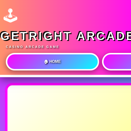
🕹️
GETRIGHT ARCAD
CASINO ARCADE GAME
🏠 HOME